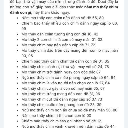
để bạn thử vận may của mình trong đánh lô đề. Dưới đây là
những con số giúp bạn giải đáp thắc mắc
nằm mơ thấy chim
đánh con gì
, hãy tham khảo ngay.
Nằm mơ thấy con chim nên đánh số đề 56, 80
Chiêm bao thấy nhiều con chim đánh ngay cặp lô 66,
99
Mơ thấy đàn chim tương ứng con đề 16, 42
Mơ thấy 2 con chim là con số may mắn 01, 32
Mơ thấy chim bay nên đánh cặp đề 71, 72
Mơ thấy chim đậu trên cây mang đến con lô may mắn
90, 95
Chiêm bao thấy cánh chim thì đánh con đề 01, 65
Mơ thấy chim cánh cụt thử vận may với số 24, 78
Mơ thấy chim trời đánh ngay con độc đắc 87
Ngủ mơ thấy chim cú mèo phang ngay cặp số 64, 94
Mơ thấy chim ỉa vào người nên chọn con lô 27, 64
Mơ thấy chim cu gáy là con số may mắn 65, 67
Mơ thấy chim trắng mang đến con đề 31, 96
Mơ thấy chim cút thì đánh ngay cặp số 37, 73
Mơ thấy chim cuốc nên phang con đề 23, 39
Ngủ mơ thấy chim non ẩn chứa số đề may mắn 56, 80
Nằm mơ thấy chim ri thì chọn con lô 00
Chiêm bao thấy chim sáo ghi nhanh số đề 12
Ngủ mơ thấy chim vành khuyên nên đánh cặp đề 44