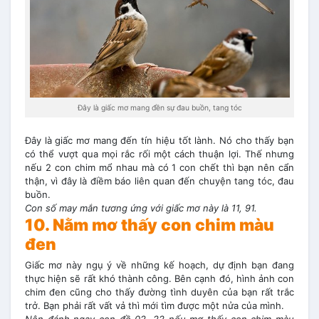
Đây là giấc mơ mang đền sự đau buồn, tang tóc
Đây là giấc mơ mang đến tín hiệu tốt lành. Nó cho thấy bạn
có thể vượt qua mọi rắc rối một cách thuận lợi. Thế nhưng
nếu 2 con chim mổ nhau mà có 1 con chết thì bạn nên cẩn
thận, vì đây là điềm báo liên quan đến chuyện tang tóc, đau
buồn.
Con số may mắn tương ứng với giấc mơ này là 11, 91.
10. Nằm mơ thấy con chim màu
đen
Giấc mơ này ngụ ý về những kế hoạch, dự định bạn đang
thực hiện sẽ rất khó thành công. Bên cạnh đó, hình ảnh con
chim đen cũng cho thấy đường tình duyên của bạn rất trắc
trở. Bạn phải rất vất vả thì mới tìm được một nửa của mình.
Nên đánh ngay con đề 02, 22 nếu mơ thấy con chim màu