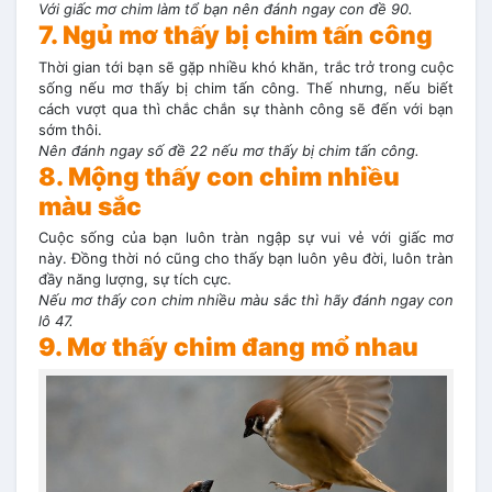
Với giấc mơ chim làm tổ bạn nên đánh ngay con đề 90.
7. Ngủ mơ thấy bị chim tấn công
Thời gian tới bạn sẽ gặp nhiều khó khăn, trắc trở trong cuộc
sống nếu mơ thấy bị chim tấn công. Thế nhưng, nếu biết
cách vượt qua thì chắc chắn sự thành công sẽ đến với bạn
sớm thôi.
Nên đánh ngay số đề 22 nếu mơ thấy bị chim tấn công.
8. Mộng thấy con chim nhiều
màu sắc
Cuộc sống của bạn luôn tràn ngập sự vui vẻ với giấc mơ
này. Đồng thời nó cũng cho thấy bạn luôn yêu đời, luôn tràn
đầy năng lượng, sự tích cực.
Nếu mơ thấy con chim nhiều màu sắc thì hãy đánh ngay con
lô 47.
9. Mơ thấy chim đang mổ nhau