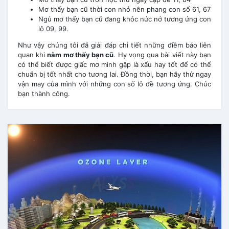
Mơ thấy bạn cũ thời con nhỏ nên phang con số 61, 67
Ngủ mơ thấy bạn cũ đang khóc nức nở tương ứng con
lô 09, 99.
Như vậy chúng tôi đã giải đáp chi tiết những điềm báo liên
quan khi
nằm mơ thấy bạn cũ
. Hy vọng qua bài viết này bạn
có thể biết được giấc mơ mình gặp là xấu hay tốt để có thể
chuẩn bị tốt nhất cho tương lai. Đồng thời, bạn hãy thử ngay
vận may của mình với những con số lô đề tương ứng. Chúc
bạn thành công.