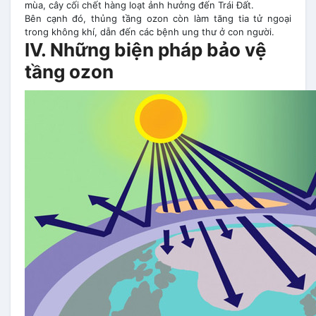
mùa, cây cối chết hàng loạt ảnh hưởng đến Trái Đất.
Bên cạnh đó, thủng tầng ozon còn làm tăng tia tử ngoại
trong không khí, dẫn đến các bệnh ung thư ở con người.
IV. Những biện pháp bảo vệ
tầng ozon