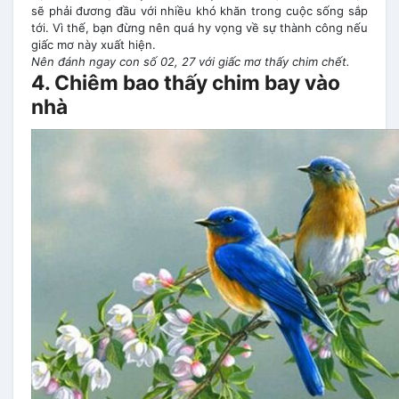
sẽ phải đương đầu với nhiều khó khăn trong cuộc sống sắp
tới. Vì thế, bạn đừng nên quá hy vọng về sự thành công nếu
giấc mơ này xuất hiện.
Nên đánh ngay con số 02, 27 với giấc mơ thấy chim chết.
4. Chiêm bao thấy chim bay vào
nhà