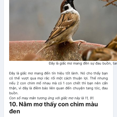
Đây là giấc mơ mang đền sự đau buồn, ta
Đây là giấc mơ mang đến tín hiệu tốt lành. Nó cho thấy bạn
có thể vượt qua mọi rắc rối một cách thuận lợi. Thế nhưng
nếu 2 con chim mổ nhau mà có 1 con chết thì bạn nên cẩn
thận, vì đây là điềm báo liên quan đến chuyện tang tóc, đau
buồn.
Con số may mắn tương ứng với giấc mơ này là 11, 91.
10. Nằm mơ thấy con chim màu
đen