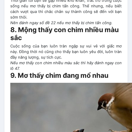
Thời gian tới bạn sẽ gặp nhiều khó khăn, trắc trở trong cuộc
sống nếu mơ thấy bị chim tấn công. Thế nhưng, nếu biết
cách vượt qua thì chắc chắn sự thành công sẽ đến với bạn
sớm thôi.
Nên đánh ngay số đề 22 nếu mơ thấy bị chim tấn công.
8. Mộng thấy con chim nhiều màu
sắc
Cuộc sống của bạn luôn tràn ngập sự vui vẻ với giấc mơ
này. Đồng thời nó cũng cho thấy bạn luôn yêu đời, luôn tràn
đầy năng lượng, sự tích cực.
Nếu mơ thấy con chim nhiều màu sắc thì hãy đánh ngay con
lô 47.
9. Mơ thấy chim đang mổ nhau