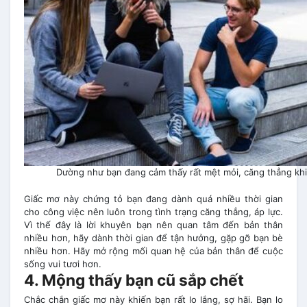
Dường như bạn đang cảm thấy rất mệt mỏi, căng thẳng khi
Giấc mơ này chứng tỏ bạn đang dành quá nhiều thời gian
cho công việc nên luôn trong tình trạng căng thẳng, áp lực.
Vì thế đây là lời khuyên bạn nên quan tâm đến bản thân
nhiều hơn, hãy dành thời gian để tận hưởng, gặp gỡ bạn bè
nhiều hơn. Hãy mở rộng mối quan hệ của bản thân để cuộc
sống vui tươi hơn.
4. Mộng thấy bạn cũ sắp chết
Chắc chắn giấc mơ này khiến bạn rất lo lắng, sợ hãi. Bạn lo