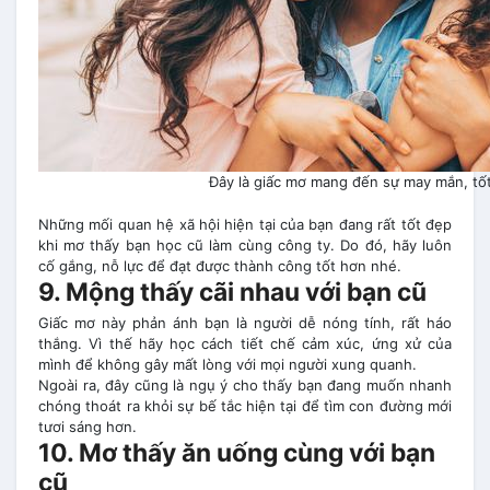
Đây là giấc mơ mang đến sự may mắn, tốt
Những mối quan hệ xã hội hiện tại của bạn đang rất tốt đẹp
khi mơ thấy bạn học cũ làm cùng công ty. Do đó, hãy luôn
cố gắng, nỗ lực để đạt được thành công tốt hơn nhé.
9. Mộng thấy cãi nhau với bạn cũ
Giấc mơ này phản ánh bạn là người dễ nóng tính, rất háo
thắng. Vì thế hãy học cách tiết chế cảm xúc, ứng xử của
mình để không gây mất lòng với mọi người xung quanh.
Ngoài ra, đây cũng là ngụ ý cho thấy bạn đang muốn nhanh
chóng thoát ra khỏi sự bế tắc hiện tại để tìm con đường mới
tươi sáng hơn.
10. Mơ thấy ăn uống cùng với bạn
cũ