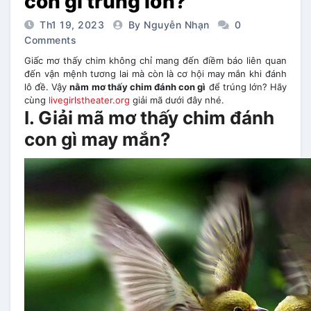
con gì trúng lớn?
Th1 19, 2023
By Nguyễn Nhạn
0
Comments
Giấc mơ thấy chim không chỉ mang đến điềm báo liên quan
đến vận mệnh tương lai mà còn là cơ hội may mắn khi đánh
lô đề. Vậy
nằm mơ thấy chim đánh con gì
để trúng lớn? Hãy
cùng
livegirlstheater.org
giải mã dưới đây nhé.
I. Giải mã mơ thấy chim đánh
con gì may mắn?