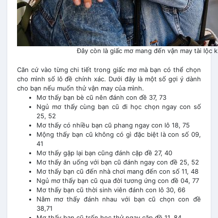
Đây còn là giấc mơ mang đến vận may tài lộc k
Căn cứ vào từng chi tiết trong giấc mơ mà bạn có thể chọn
cho mình số lô đề chính xác. Dưới đây là một số gợi ý dành
cho bạn nếu muốn thử vận may của mình.
Mơ thấy bạn bè cũ nên đánh con đề 37, 73
Ngủ mơ thấy cùng bạn cũ đi học chọn ngay con số
25, 52
Mơ thấy có nhiều bạn cũ phang ngay con lô 18, 75
Mộng thấy bạn cũ không có gì đặc biệt là con số 09,
41
Mơ thấy gặp lại bạn cũng đánh cặp đề 27, 40
Mơ thấy ăn uống với bạn cũ đánh ngay con đề 25, 52
Mơ thấy bạn cũ đến nhà chơi mang đến con số 11, 48
Ngủ mơ thấy bạn cũ qua đời tương ứng con đề 04, 77
Mơ thấy bạn cũ thời sinh viên đánh con lô 30, 66
Nằm mơ thấy đánh nhau với bạn cũ chọn con đề
38,71
Mơ thấy bạn cũ trốn học thử ngay cặp đề 11, 84