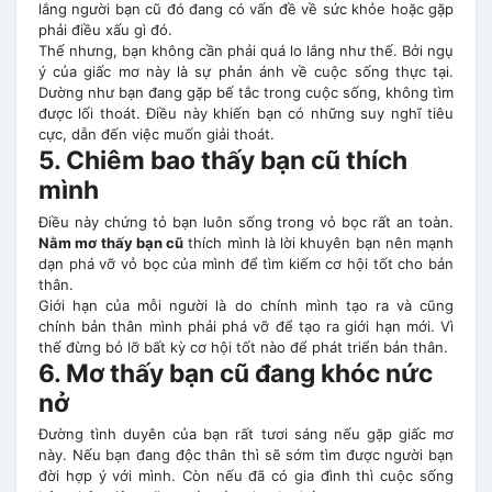
lắng người bạn cũ đó đang có vấn đề về sức khỏe hoặc gặp
phải điều xấu gì đó.
Thế nhưng, bạn không cần phải quá lo lắng như thế. Bởi ngụ
ý của giấc mơ này là sự phản ánh về cuộc sống thực tại.
Dường như bạn đang gặp bế tắc trong cuộc sống, không tìm
được lối thoát. Điều này khiến bạn có những suy nghĩ tiêu
cực, dẫn đến việc muốn giải thoát.
5. Chiêm bao thấy bạn cũ thích
mình
Điều này chứng tỏ bạn luôn sống trong vỏ bọc rất an toàn.
Nằm mơ thấy bạn cũ
thích mình là lời khuyên bạn nên mạnh
dạn phá vỡ vỏ bọc của mình để tìm kiếm cơ hội tốt cho bản
thân.
Giới hạn của mỗi người là do chính mình tạo ra và cũng
chính bản thân mình phải phá vỡ để tạo ra giới hạn mới. Vì
thế đừng bỏ lỡ bất kỳ cơ hội tốt nào để phát triển bản thân.
6. Mơ thấy bạn cũ đang khóc nức
nở
Đường tình duyên của bạn rất tươi sáng nếu gặp giấc mơ
này. Nếu bạn đang độc thân thì sẽ sớm tìm được người bạn
đời hợp ý với mình. Còn nếu đã có gia đình thì cuộc sống