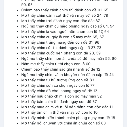
90, 95
Chiêm bao thấy cánh chim thì đánh con đề 01, 65
Mơ thấy chim cánh cụt thử vận may với số 24, 78
Mơ thấy chim trời đánh ngay con độc đắc 87
Ngủ mơ thấy chim cú mèo phang ngay cặp số 64, 94
Mơ thấy chim ỉa vào người nên chọn con lô 27, 64
Mơ thấy chim cu gáy là con số may mắn 65, 67
Mơ thấy chim trắng mang đến con đề 31, 96
Mơ thấy chim cút thì đánh ngay cặp số 37, 73
Mơ thấy chim cuốc nên phang con đề 23, 39
Ngủ mơ thấy chim non ẩn chứa số đề may mắn 56, 80
Nằm mơ thấy chim ri thì chọn con lô 00
Chiêm bao thấy chim sáo ghi nhanh số đề 12
Ngủ mơ thấy chim vành khuyên nên đánh cặp đề 44
Mơ thấy chim tu hú tương ứng con đề 83
Mơ thấy chim sơn ca chọn ngay con lô 77
Mơ thấy chim đồ chơi phang ngay số đề 12
Mơ thấy nấu cháo chim là con số may mắn 32
Mơ thấy bán chim thì đánh ngay con đề 87
Mơ thấy mua chim về nuôi nên đánh con độc đắc 11
Mơ thấy ôm chim thử vận may với con lô 10
Mơ thấy mình biến thành chim phang ngay con đề 18
Mơ thấy nói chuyện với chim ẩn chứa con số 88